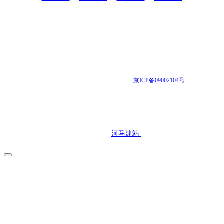
地址
：北京市西城区西直门南大街11号北京大学人民医院风湿免疫科/风湿免
疫研究所
医院电话
：010-88326666 ( 14:00--23:00 点) 010-88325230 ( 08:00--17:00 点)
Email
：rheumatology1984@163.com
京ICP备09002104号
公安局网站备案信息更新序号：12986
技术支持：
河马建站