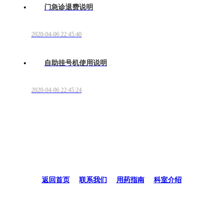
门急诊退费说明
2020-04-06 22:45:40
自助挂号机使用说明
2020-04-06 22:45:24
返回首页
|
联系我们
|
用药指南
|
科室介绍
地址
：北京市西城区西直门南大街11号北京大学人民医院风湿免疫科/风湿免
疫研究所