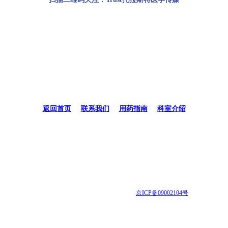
返回首页
|
联系我们
|
用药指南
|
科室介绍
地址
：北京市西城区西直门南大街11号北京大学人民医院风湿免疫科/风湿免
疫研究所
医院电话
：010-88326666 ( 14:00--23:00 点) 010-88325230 ( 08:00--17:00 点)
Email
：rheumatology1984@163.com
京ICP备09002104号
公安局网站备案信息更新序号：12986