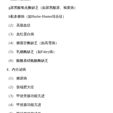
g尿黑酸氧化酶缺乏（如尿黑酸尿、褐黄病）
h黏多糖病（如Hurler-Hunter综合征）
（2） 高脂血症
（3） 血红蛋白病
（4） 糖脂甘酶缺乏（如高雪病）
（5） 乳糖酶缺乏（如Fabry病）
（6） 酸酰基硝氨酸酶缺乏
4、内分泌病
（1） 糖尿病
（2） 肢端肥大症
（3） 甲状旁腺功能亢进
（4） 甲状腺功能亢进