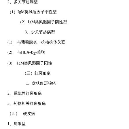
2、多关节起病型
（1）IgM类风湿因子阳性型
（2）IgM类风湿因子阴性型
3、少关节起病型
(1) 与葡萄膜炎、抗核抗体关联
(2) 与HLA-B
关联
27
(3) IgM类风湿因子阳性
（三）红斑狼疮
1、盘状红斑狼疮
2、系统性红斑狼疮
3、药物相关红斑狼疮
（四） 硬皮病
1、局限型