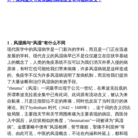
1．风湿病与“风湿”有什么不同
现代医学中的风湿病学是一门新兴的学科，而且是一门正在迅速
发展的学科。现代含义的风湿病早已不是仅仅建立在症状学基础
上的概念了，人类的免疫系统不仅可以为我们消灭外界入侵的病
原体，有时它也可能给我们带来病痛，许多风湿病就是这样造成
的。免疫学不仅为许多风湿病说明了发病机制，而且给我们提供
了大量诊断和治疗风湿病的有效手段。
“rheuma”（风湿）一词最早出现于公元一世纪，在希波克拉底的
所谓希波克拉底全集中已有此词。此词原有流动含义，被认为来
自黏液，只是泛指部位不定的疼痛，同时也反应了当时流行的体
液论。到了Sydenham 时代（1642 ~ 1689年），这个词的含义仍比
较局限，主要指关节和关节周围疼痛为主要表现的病症。西医传
入中国后，从症状相似的角度，“rheumatism”一词被译为“风湿
病”。金匮要略中便有“风湿相搏，骨节痛烦，掣痛不利屈伸”等
语。由此可见，中医的风湿概念，不论在内涵和外延上，都和现