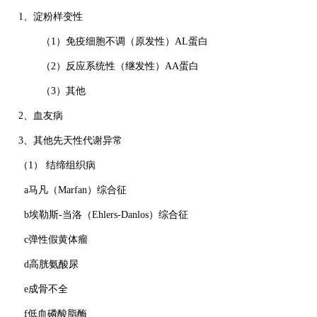
1、淀粉样变性
（1）免疫细胞不调（原发性）AL蛋白
（2）反应系统性（继发性）AA蛋白
（3）其他
2、血友病
3、其他先天性代谢异常
（1） 结缔组织病
a马凡（Marfan）综合征
b埃勒斯-当洛（Ehlers-Danlos）综合征
c弹性假黄体瘤
d高胱氨酸尿
e成骨不全
f低血磷酸脂酶