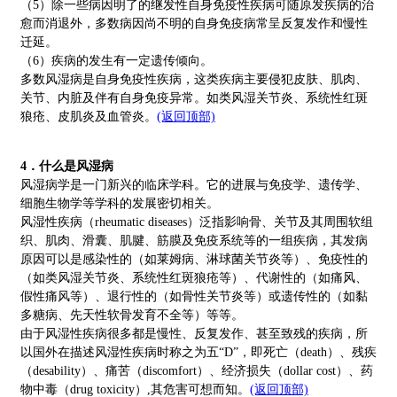
（5）除一些病因明了的继发性自身免疫性疾病可随原发疾病的治
愈而消退外，多数病因尚不明的自身免疫病常呈反复发作和慢性
迁延。
（6）疾病的发生有一定遗传倾向。
多数风湿病是自身免疫性疾病，这类疾病主要侵犯皮肤、肌肉、
关节、内脏及伴有自身免疫异常。如类风湿关节炎、系统性红斑
狼疮、皮肌炎及血管炎。
(返回顶部)
4．什么是风湿病
风湿病学是一门新兴的临床学科。它的进展与免疫学、遗传学、
细胞生物学等学科的发展密切相关。
风湿性疾病（rheumatic diseases）泛指影响骨、关节及其周围软组
织、肌肉、滑囊、肌腱、筋膜及免疫系统等的一组疾病，其发病
原因可以是感染性的（如莱姆病、淋球菌关节炎等）、免疫性的
（如类风湿关节炎、系统性红斑狼疮等）、代谢性的（如痛风、
假性痛风等）、退行性的（如骨性关节炎等）或遗传性的（如黏
多糖病、先天性软骨发育不全等）等等。
由于风湿性疾病很多都是慢性、反复发作、甚至致残的疾病，所
以国外在描述风湿性疾病时称之为五“D”，即死亡（death）、残疾
（desability）、痛苦（discomfort）、经济损失（dollar cost）、药
物中毒（drug toxicity）,其危害可想而知。
(返回顶部)