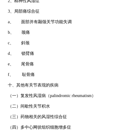
2、精神性风湿症
3、局部痛综合征
a、 面部并有颞颌关节功能失调
b、 颈痛
c、 斜颈
d、 锁臂痛
e、 尾骨痛
f、 耻骨痛
十、其他有关节表现的疾病
（一）复发性风湿病（palindromic rheumatism）
（二）间歇性关节积水
（三）药物相关的风湿性综合征
（四）多中心网状组织细胞增多症