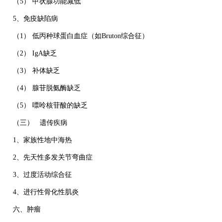
（5） 甲状腺功能减低
5、免疫缺陷病
（1） 低丙种球蛋白血症（如Bruton综合征）
（2） IgA缺乏
（3） 补体缺乏
（4） 腺苷脱氨酶缺乏
（5） 嘌呤核苷酸的缺乏
（三） 遗传疾病
1、家族性地中海热
2、先天性多发关节弯曲症
3、过度活动综合征
4、进行性骨化性肌炎
六、肿瘤