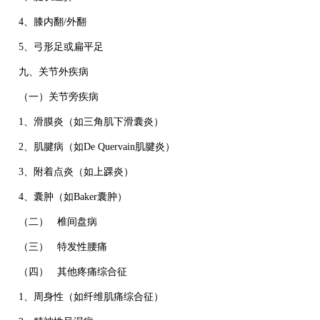
4、膝内翻/外翻
5、弓形足或扁平足
九、关节外疾病
（一）关节旁疾病
1、滑膜炎（如三角肌下滑囊炎）
2、肌腱病（如De Quervain肌腱炎）
3、附着点炎（如上踝炎）
4、囊肿（如Baker囊肿）
（二） 椎间盘病
（三） 特发性腰痛
（四） 其他疼痛综合征
1、周身性（如纤维肌痛综合征）