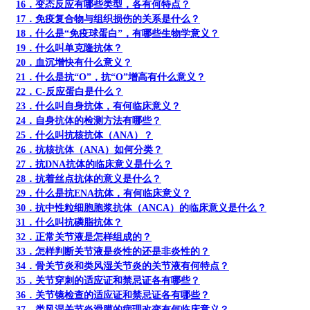
16．变态反应有哪些类型，各有何特点？
17．免疫复合物与组织损伤的关系是什么？
18．什么是“免疫球蛋白”，有哪些生物学意义？
19．什么叫单克隆抗体？
20．血沉增快有什么意义？
21．什么是抗“O”，抗“O”增高有什么意义？
22．C-反应蛋白是什么？
23．什么叫自身抗体，有何临床意义？
24．自身抗体的检测方法有哪些？
25．什么叫抗核抗体（ANA）？
26．抗核抗体（ANA）如何分类？
27．抗DNA抗体的临床意义是什么？
28．抗着丝点抗体的意义是什么？
29．什么是抗ENA抗体，有何临床意义？
30．抗中性粒细胞胞浆抗体（ANCA）的临床意义是什么？
31．什么叫抗磷脂抗体？
32．正常关节液是怎样组成的？
33．怎样判断关节液是炎性的还是非炎性的？
34．骨关节炎和类风湿关节炎的关节液有何特点？
35．关节穿刺的适应证和禁忌证各有哪些？
36．关节镜检查的适应证和禁忌证各有哪些？
37．类风湿关节炎滑膜的病理改变有何临床意义？