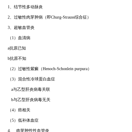
1、结节性多动脉炎
2、过敏性肉芽肿病（即Churg-Strauss综合征）
3、超敏血管炎
（1）血清病
a抗原已知
b抗原不知
（2）过敏性紫癜（Henoch-Schonlein purpura）
（3）混合性冷球蛋白血症
a与乙型肝炎病毒关联
b与乙型肝炎病毒无关
（4）癌相关
（5）低补体血症
4、 肉芽肿性性血管炎