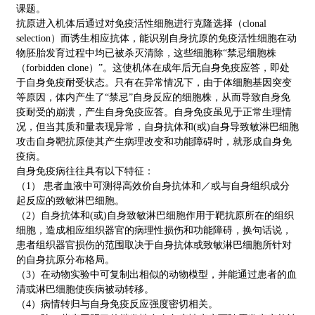
课题。
抗原进入机体后通过对免疫活性细胞进行克隆选择（clonal
selection）而诱生相应抗体，能识别自身抗原的免疫活性细胞在动
物胚胎发育过程中均已被杀灭清除，这些细胞称“禁忌细胞株
（forbidden clone）”。这使机体在成年后无自身免疫应答，即处
于自身免疫耐受状态。只有在异常情况下，由于体细胞基因突变
等原因，体内产生了“禁忌”自身反应的细胞株，从而导致自身免
疫耐受的崩溃，产生自身免疫应答。自身免疫虽见于正常生理情
况，但当其质和量表现异常，自身抗体和(或)自身导致敏淋巴细胞
攻击自身靶抗原使其产生病理改变和功能障碍时，就形成自身免
疫病。
自身免疫病往往具有以下特征：
（1） 患者血液中可测得高效价自身抗体和／或与自身组织成分
起反应的致敏淋巴细胞。
（2）自身抗体和(或)自身致敏淋巴细胞作用于靶抗原所在的组织
细胞，造成相应组织器官的病理性损伤和功能障碍，换句话说，
患者组织器官损伤的范围取决于自身抗体或致敏淋巴细胞所针对
的自身抗原分布格局。
（3）在动物实验中可复制出相似的动物模型，并能通过患者的血
清或淋巴细胞使疾病被动转移。
（4）病情转归与自身免疫反应强度密切相关。