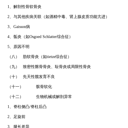
1、解剖性骨软骨炎
2、与其他疾病关联（如酒精中毒、肾上腺皮质功能亢进）
3、Gaisson病
4、骺炎（如Osgoed Schlatter综合征）
5、原因不明
（八） 肋软骨炎（如tietze综合征）
（九） 致密性髂骨骨炎、耻骨炎或局限性骨炎
（十） 先天性髋发育不良
（十一） 髌骨软化
（十二） 生物机械或解剖异常
1、脊柱侧凸/脊柱后凸
2、足旋前
3、腿长差异