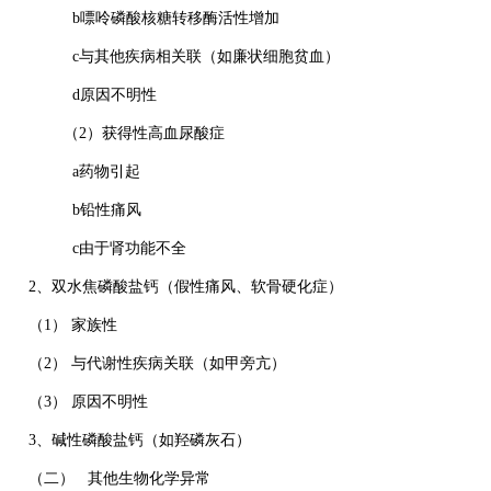
b嘌呤磷酸核糖转移酶活性增加
c与其他疾病相关联（如廉状细胞贫血）
d原因不明性
（2）获得性高血尿酸症
a药物引起
b铅性痛风
c由于肾功能不全
2、双水焦磷酸盐钙（假性痛风、软骨硬化症）
（1） 家族性
（2） 与代谢性疾病关联（如甲旁亢）
（3） 原因不明性
3、碱性磷酸盐钙（如羟磷灰石）
（二） 其他生物化学异常