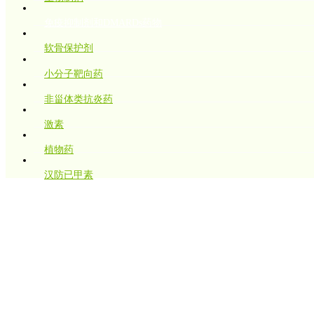
免疫抑制剂和DMARDs药物
软骨保护剂
小分子靶向药
非甾体类抗炎药
激素
植物药
汉防已甲素